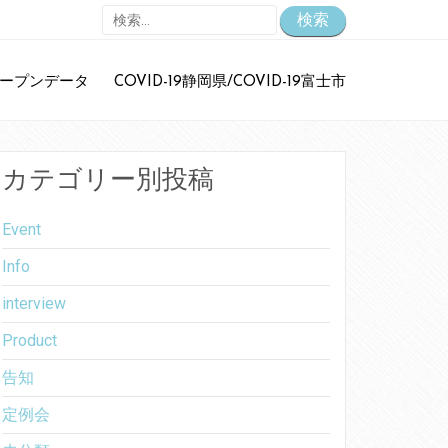
検
索:
ープンデータ
COVID-19静岡県/COVID-19富士市
静岡県オープンデータアイデアソン下田市開催告知
静岡県オープンデータアイデアソン裾野市開催告知
第18回Code for ふじのくに定例
カテゴリー別投稿
富士市COVID19対策サイト
Event
COVID-19に関する情報
Info
interview
お問い合わせ
に
高見 知英
より
Product
Wikipedia Night SUSONO
に
竹本淳
より
告知
イブ！サンシャイン‼沼津観光のご案内
に
白妙博明
より
定例会
イブ！サンシャイン‼沼津観光のご案内
に
白妙博明
より