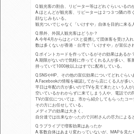
Q.観光客の割合、リピーター等はどれぐらいいるの
A.ほとんどが観光客、リピーターは２つ３つ隣の市
顔なじみもいる。
観光ついでじゃなく「いけすや」自体を目的に来る
Q.県外、外国人観光客はどうか？
A.今年4月からはとバスと提携して団体客を受け入
数は多くないが香港・台湾で「いけすや」が宣伝さ
Q.ポイントカードを作っているがその効果はあるか
A.期限がないので気軽に作ってくれる人が多い、客
持っていて1000枚以上はすでに配布している。
Q.SNSやHP、その他の宣伝効果についてどれぐら
A.Facebookの情報を確認してから店にくる人が
平日は年配の方が多いのでTVを見て来たという人が
空いているかわからずに来てしまう人や、電話での
TVの宣伝については、市から紹介してもらったコー
その方にお任せしている。
メディアの効果は大きく、
自分達では出来なかったので川村さんの尽力による
Q.ラブライブで増客効果はあったか
A.客数自体はあまり変わっていないが、MAPを見