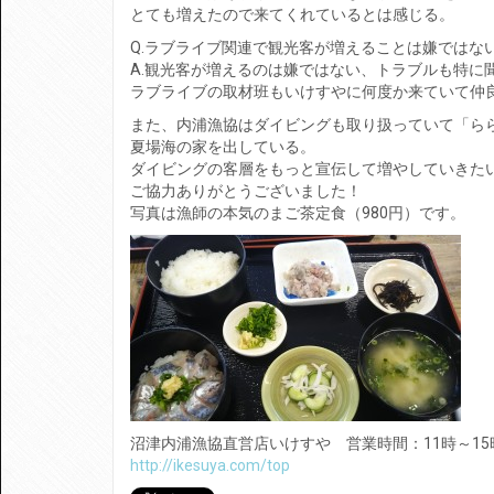
とても増えたので来てくれているとは感じる。
Q.ラブライブ関連で観光客が増えることは嫌ではな
A.観光客が増えるのは嫌ではない、トラブルも特に
ラブライブの取材班もいけすやに何度か来ていて仲
また、内浦漁協はダイビングも取り扱っていて「ら
夏場海の家を出している。
ダイビングの客層をもっと宣伝して増やしていきた
ご協力ありがとうございました！
写真は漁師の本気のまご茶定食（980円）です。
沼津内浦漁協直営店いけすや 営業時間：11時～1
http://ikesuya.com/top