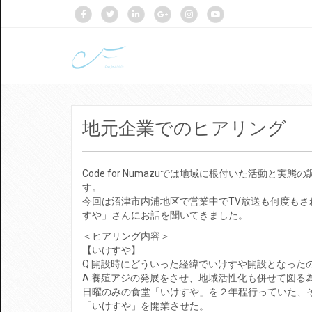
地元企業でのヒアリング
Code for Numazuでは地域に根付いた活動
す。
今回は沼津市内浦地区で営業中でTV放送も何度も
すや」さんにお話を聞いてきました。
＜ヒアリング内容＞
【いけすや】
Q.開設時にどういった経緯でいけすや開設となった
A.養殖アジの発展をさせ、地域活性化も併せて図る
日曜のみの食堂「いけすや」を２年程行っていた、
「いけすや」を開業させた。