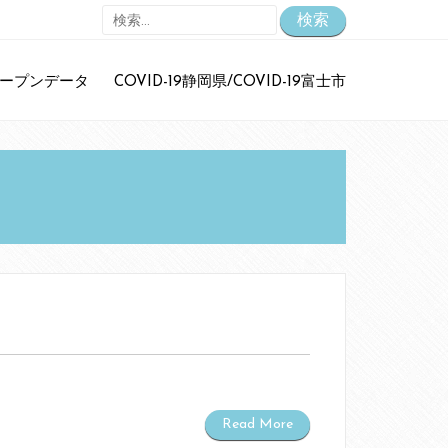
検
索:
ープンデータ
COVID-19静岡県/COVID-19富士市
静岡県オープンデータアイデアソン下田市開催告知
静岡県オープンデータアイデアソン裾野市開催告知
第18回Code for ふじのくに定例
富士市COVID19対策サイト
COVID-19に関する情報
お問い合わせ
に
高見 知英
より
Wikipedia Night SUSONO
に
竹本淳
より
イブ！サンシャイン‼沼津観光のご案内
に
白妙博明
より
Read More
イブ！サンシャイン‼沼津観光のご案内
に
白妙博明
より